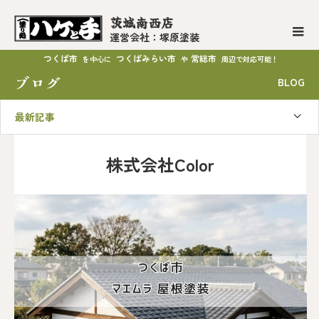
茨城南西店
運営会社：塚原塗装
つくば市
つくばみらい市
常総市
を中心に
や
周辺で対応可能！
ブログ
BLOG
最新記事
株式会社Color