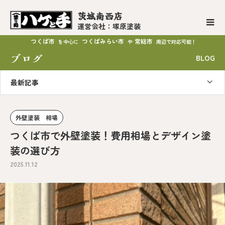
茨城南西店
運営会社：塚原塗装
つくば市
つくばみらい市
常総市
を中心に
や
周辺で対応可能！
ブログ
BLOG
最新記事
外壁塗装 相場
つくば市で外壁塗装！費用相場とデザイン塗
装の選び方
2025.11.12