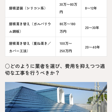
30万〜80万
屋根塗装（シリコン系）
8〜12年
円
屋根葺き替え（ガルバリウ
80万〜180
20〜30年
ム鋼板）
万円
屋根葺き替え（重ね葺き／
100万〜
20〜40年
カバー工法）
250万円
○どのように業者を選び、費用を抑えつつ適
切な工事を行うべきか？