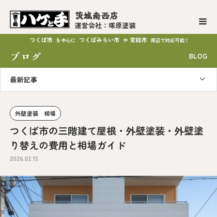
茨城南西店
運営会社：塚原塗装
つくば市
つくばみらい市
常総市
を中心に
や
周辺で対応可能！
ブログ
BLOG
最新記事
外壁塗装 相場
つくば市の三階建て屋根・外壁塗装・外壁塗
り替えの費用と相場ガイド
2026.02.15