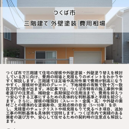
つくば市で三階建て住宅の屋根や外壁塗装・外壁塗り替えを検討
している方に向け、費用の相場と見積もりのポイントをわかりや
すく解説します。三階建ては足場や高所作業で費用が割高になり
やすく、屋根材や塗料のグレード、下地補修の有無で数十万〜数
百万円の差が出ます。本記事では、つくば市特有の施工事例や業
者選びの注意点、補助金・長期保証の活用法まで、費用を抑えつ
つ安心できる工事にするための具体的な判断基準と手順を紹介し
ます。さらに、屋根の種類別（スレート・金属・瓦）や外壁の素
材ごとの標準的な塗装寿命、定期点検の目安（5〜10年）を示
し、見積書のチェックリストや相見積もりで見るべき項目、追加
工事の判断基準も具体例で説明します。つくば市内で実績のある
業者の選び方や、安心して任せるための契約時の注意点も解説し
ます。