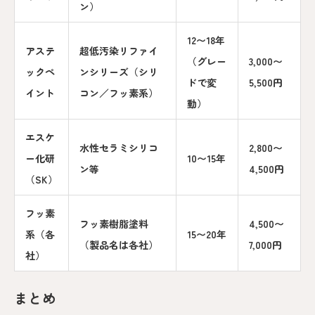
ン）
12〜18年
アステ
超低汚染リファイ
（グレー
3,000〜
ックペ
ンシリーズ（シリ
ドで変
5,500円
イント
コン／フッ素系）
動）
エスケ
水性セラミシリコ
2,800〜
ー化研
10〜15年
ン等
4,500円
（SK）
フッ素
フッ素樹脂塗料
4,500〜
系（各
15〜20年
（製品名は各社）
7,000円
社）
まとめ