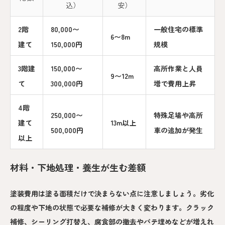
込）
安）
2階
80,000〜
一般住宅の標準
6〜8m
建て
150,000円
規模
3階建
150,000〜
高所作業と人員
9〜12m
て
300,000円
増で費用上昇
4階
250,000〜
特殊足場や高所
建て
13m以上
500,000円
車の追加が発生
以上
材料・下地処理・養生が生む差額
塗装費用は塗る面積だけで決まらない点に注意しましょう。劣化
の程度や下地の状態で必要な補修が大きく変わります。クラック
補修、シーリング打替え、腐食部の撤去やパテ埋めなどが増えれ