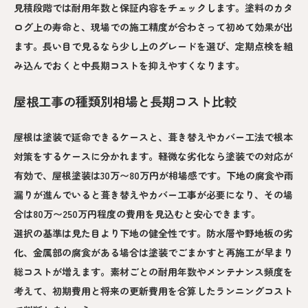
見積段階では耐用年数と保証内容をチェックします。塗料のカタ
ログ上の寿命と、現場での施工精度が合わさって初めて効果が出
ます。長い目で見るなら少し上のグレードを選び、定期点検を組
み込んでおくと中長期コストを抑えやすくなります。
屋根工事の種類別相場と長期コスト比較
屋根は塗装で延命できるケースと、葺き替えやカバー工法で根本
対策をするケースに分かれます。軽微な劣化なら塗装での対応が
有効で、屋根塗装は30万〜80万円が相場感です。下地の腐食や雨
漏りが進んでいると葺き替えやカバー工事が必要になり、その場
合は80万〜250万円程度の費用を見込むと安心できます。
選択の基準は見た目より下地の健全性です。防水層や野地板の劣
化、金属部の腐食がある場合は塗装でごまかすと再施工が早まり
総コストが増えます。素材ごとの耐用年数やメンテナンス頻度を
考えて、初期費用と将来の更新費用を合算したランニングコスト