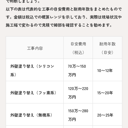
で判断しましょう。
以下の表は代表的な工事の目安費用と耐用年数をまとめたもので
す。金額は税込での概算レンジを示しており、実際は現場状況や
施工幅で変わるので見積で細部を確認することを勧めます。
目安費用
耐用年数
工事内容
（税込）
（目安）
外壁塗り替え（シリコン
70万〜150
10〜12年
系）
万円
120万〜220
外壁塗り替え（フッ素系）
15〜20年
万円
150万〜280
外壁塗り替え（無機系）
20〜25年
万円