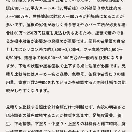
延床100〜130平方メートル（30坪前後）の外壁塗り替えは約70
万〜160万円、屋根塗装は約30万〜80万円が相場感になることが
多いです。屋根の劣化が著しく葺き替えやカバー工法が必要な場
合は80万〜250万円程度を見込む例もあるため、塗装で延命でき
るか根本対策が必要かの見極めが重要です。塗料の㎡単価の目安
としてはシリコン系で約2,500〜3,500円、フッ素系で約4,500〜
6,500円、無機系で約6,000〜8,000円台が一般的な目安になりま
すが、下地の状態や塗布回数で上下する点に注意が必要です。見
積り比較時にはメーカー名と品番、色番号、缶数や㎡当たりの使
用量、塗布回数が明記されているかを確認すると同等仕様での比
較がしやすくなります。
見積りを比較する際は合計金額だけで判断せず、内訳の明確さと
現地調査の質を重視することが推奨されます。足場設置費、養
生、下地補修、下塗り・中塗り・上塗りの材料費と施工時間、廃
材処理費などが項目ごとに明確に分かれているかを確認してくだ