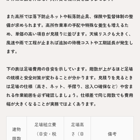
また高所では落下防止ネットや転落防止具、保険や監督体制の整
備が求められます。高所作業車の手配や特殊な養生も増えるた
め、単価の高い項目が見積りに並びます。天候リスクも大きく、
風速や雨で工程が止まれば追加の待機コストや工期延長が発生し
ます。
下の表は足場費用の目安を示しています。階数が上がるほど足場
の規模と安全対策が変わることが分かります。見積りを見るとき
は足場の仕様（高さ、ネット、手摺り、出入口確保など）や含ま
れる作業範囲を必ず確認しましょう。仕様差で同じ階数でも費用
幅が大きくなることが実務ではよくあります。
足場組立費
足場高
建物
（目安・税
さ（目
備考
階数