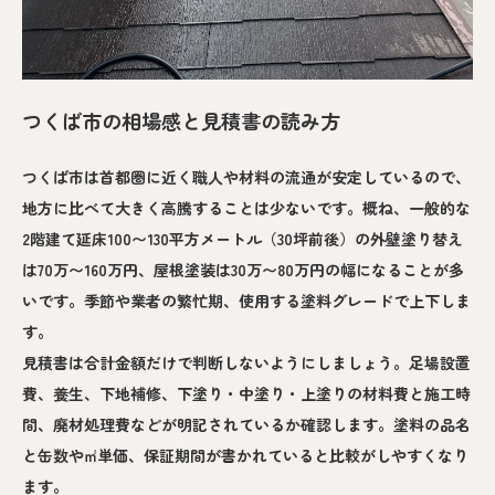
つくば市の相場感と見積書の読み方
つくば市は首都圏に近く職人や材料の流通が安定しているので、
地方に比べて大きく高騰することは少ないです。概ね、一般的な
2階建て延床100〜130平方メートル（30坪前後）の外壁塗り替え
は70万〜160万円、屋根塗装は30万〜80万円の幅になることが多
いです。季節や業者の繁忙期、使用する塗料グレードで上下しま
す。
見積書は合計金額だけで判断しないようにしましょう。足場設置
費、養生、下地補修、下塗り・中塗り・上塗りの材料費と施工時
間、廃材処理費などが明記されているか確認します。塗料の品名
と缶数や㎡単価、保証期間が書かれていると比較がしやすくなり
ます。