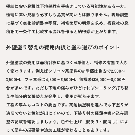
極端に安い見積は下地処理を手抜きしている可能性がある一方、
極端に高い見積も必ずしも品質が高いとは限りません。現場調査
に基づく劣化診断書や写真、補修箇所の明示を求め、複数社の見
積を同一条件で比較する流れを作ると納得感が上がります。
外壁塗り替えの費用内訳と塗料選びのポイント
外壁塗装の費用は面積計算に基づく㎡単価と、補修の有無で大き
く変わります。例えばシリコン系塗料の㎡単価は目安で2,500〜
3,500円、フッ素系は4,500〜6,500円、無機系は6,000〜8,000円
台が多いです。ただし下地の傷みがひどければシーリング打ち替
えや部分的な張替えが発生し、費用が膨らみます。
工程の厚みもコストの要因です。高耐候塗料を選んでも下塗りが
適切でないと性能が出にくいので、下塗り材の種類や吸い込み調
整の記載を確認しましょう。色や仕上げ（艶あり・艶消し）によ
って塗料の必要量や追加工程が変わることもあります。