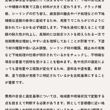
いや補修の有無で工数と材料が大きく変わります。クラック補
修、シーリングの打ち替え、腐食部の撤去やパテ処理などの下地
補修は塗膜の寿命に直結するため、見積りでこれらがどのように
扱われているかを必ず確認します。下地を適切に整えることで塗
膜の耐久性が向上し、長期的には総合コストを抑えられる一方で
初期費用は増加しやすい点を理解しておくことが肝要です。下塗
り材の種類や吸い込み調整、シーリング材の種類、錆止めの有無
など下地処理の仕様が明示されているかをチェックし、不明確な
項目は書面で説明を受けることを勧めます。色や光沢の選定によ
っても塗布量や工程数が変化するため、塗料名や塗布量、希釈
率、塗り回数が見積りに明記されているかを比較基準にすること
が重要です。
費用の目安と選定基準については、地域差や現場状況で変動する
点を踏まえて判断する必要があります。例として首都圏に近い地
域では職人や材料の流通が安定しているため、一般的な2階建て