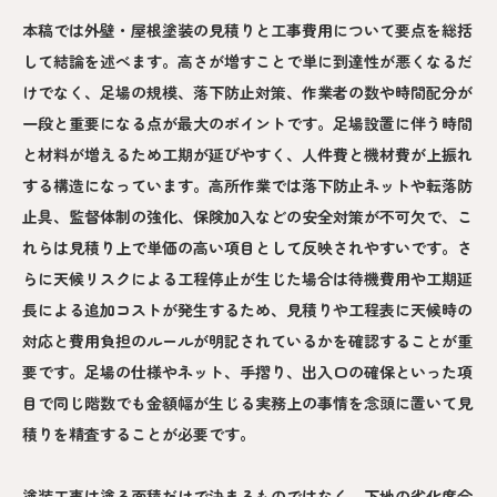
本稿では外壁・屋根塗装の見積りと工事費用について要点を総括
して結論を述べます。高さが増すことで単に到達性が悪くなるだ
けでなく、足場の規模、落下防止対策、作業者の数や時間配分が
一段と重要になる点が最大のポイントです。足場設置に伴う時間
と材料が増えるため工期が延びやすく、人件費と機材費が上振れ
する構造になっています。高所作業では落下防止ネットや転落防
止具、監督体制の強化、保険加入などの安全対策が不可欠で、こ
れらは見積り上で単価の高い項目として反映されやすいです。さ
らに天候リスクによる工程停止が生じた場合は待機費用や工期延
長による追加コストが発生するため、見積りや工程表に天候時の
対応と費用負担のルールが明記されているかを確認することが重
要です。足場の仕様やネット、手摺り、出入口の確保といった項
目で同じ階数でも金額幅が生じる実務上の事情を念頭に置いて見
積りを精査することが必要です。
塗装工事は塗る面積だけで決まるものではなく、下地の劣化度合