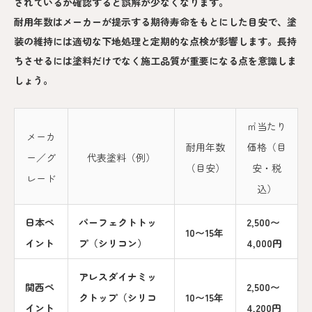
されているか確認すると誤解が少なくなります。
耐用年数はメーカーが提示する期待寿命をもとにした目安で、塗
装の維持には適切な下地処理と定期的な点検が影響します。長持
ちさせるには塗料だけでなく施工品質が重要になる点を意識しま
しょう。
㎡当たり
メーカ
耐用年数
価格（目
ー／グ
代表塗料（例）
（目安）
安・税
レード
込）
日本ペ
パーフェクトトッ
2,500〜
10〜15年
イント
プ（シリコン）
4,000円
アレスダイナミッ
関西ペ
2,500〜
クトップ（シリコ
10〜15年
イント
4,200円