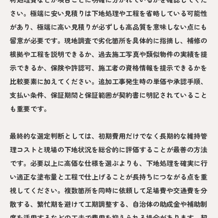
さい。極端に安い見積りは下地処理や工程を省略している可能性
があり、極端に高い見積りが必ずしも高品質を意味しない点にも
留意が必要です。現地調査で劣化箇所を具体的に指摘し、補修の
根拠や工程を説明できるか、過去施工写真や類似物件の実績を提
示できるか、保険や許認可、施工者の資格情報を提示できるかを
比較要素に加えてください。追加工事発生時の単価や承認手順、
支払い条件、保証期間と保証範囲が契約書に明記されていること
も重要です。
最終的な選定判断としては、初期費用だけでなく長期的な維持管
理コストと現場の下地状況を総合的に評価することが最善の方法
です。必要以上に高価な仕様を選ぶよりも、下地処理を確実に行
い適正な塗布量と工程で仕上げることが長持ちにつながる点を重
視してください。複数箇所を同時に依頼して足場費や交通費を分
散する、繁忙期を避けて工期調整する、自治体の助成金や補助制
度を活用するなどの工夫で費用を抑えられる場合があります。契