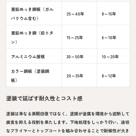
亜鉛めっき鋼板（ガル
25～40年
8～15年
バリウム含む）
亜鉛めっき鋼（旧トタ
15～25年
6～10年
ン）
アルミニウム屋根
30～50年
10～20年
カラー鋼板（塗装鋼
20～35年
8～12年
板）
塗装で延ばす耐久性とコスト感
塗装は単なる美観回復ではなく、塗膜が金属を環境から遮断して
腐食を抑える役割を果たします。下地処理をしっかり行い、適切
なプライマーとトップコートを組み合わせることで耐候性が大き