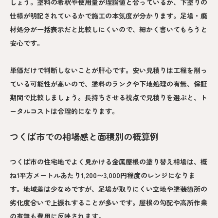
しょう。塗料の希釈や使用量が理論値と合っているか、下塗りの
仕様が明記されているかで施工の本気度が分かります。足場・廃
材処分が一括表示だと比較しにくいので、細かく書いてもらうと
安心です。
単価だけで判断しないことが肝心です。安い見積りは工程を削っ
ている可能性が高いので、塗料のランクや下地処理の有無、保証
期間で比較しましょう。長持ちさせる視点で見積りを選ぶと、ト
ータルコストは合理的になります。
つくば市での相場感と面積別の概算例
つくば市の住宅地でよく見かける金属屋根の塗り替え相場は、概
ね1平方メートルあたり1,200〜3,000円程度のレンジになりま
す。地域差は少なめですが、足場が取りにくい立地や塗装箇所の
劣化度合いで上振れすることが多いです。屋根の勾配や高所作業
の有無も費用に反映されます。