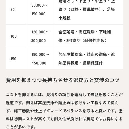
錆落とし・下塗り・中塗り・上
60,000〜
50
塗り（遮熱・標準塗料）、足場
150,000
小規模
120,000〜
全面足場・高圧洗浄・下地補
100
300,000
修・3回塗り（耐候性高め）
180,000〜
勾配屋根対応・錆止め徹底・遮
150
450,000
熱塗料採用・長期保証付
費用を抑えつつ長持ちさせる選び方と交渉のコツ
コストを抑えるには、見積りの項目を理解して無駄を省くことが
近道です。例えば高圧洗浄や錆止めは省けない工程なので抑え
ず、施工回数や仕上げグレードでバランスを取ると良いです。塗
料は初期コストが高くても耐久性が良ければ長期ではお得になる
ことが多いです。