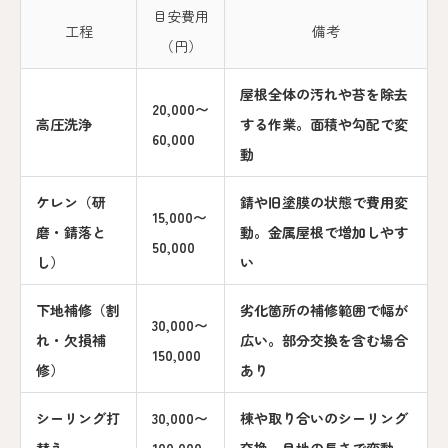
目安費用
工程
備考
（円）
屋根全体の汚れや苔を除去
20,000〜
高圧洗浄
する作業。面積や勾配で変
60,000
動
ケレン（研
錆や旧塗膜の状態で費用変
15,000〜
磨・錆落と
動。金属屋根で増加しやす
50,000
し）
い
下地補修（割
劣化箇所の補修範囲で幅が
30,000〜
れ・欠損補
広い。部分交換を含む場合
150,000
修）
あり
シーリング打
30,000〜
棟や取り合いのシーリング
替え
100,000
交換。目地の長さで変動