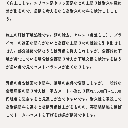
く向上します。シリコン系やフッ素系などの上塗りは耐久年数に
差が出るので、長期を考えるなら高耐久の材料を検討しましょ
う。
施工の肝は下地処理です。錆の除去、ケレン（目荒らし）、プラ
イマーの適正な塗布がないと高価な上塗り材の性能を引き出せま
せん。部分補修で済むうちは費用を抑えられますが、全面的に下
地が劣化している場合は全面塗り替えか下地交換を検討するほう
が長い目で見てコストバランスが良くなります。
費用の目安は素材や塗料、足場の条件で変動しますが、一般的な
金属屋根の塗り替えは一平方メートル当たり概ね1,500円～5,000
円程度を想定すると見通しが立てやすいです。耐久性を重視して
高耐候塗料を選ぶと初期費用は上がるものの、再塗装間隔を延ば
してトータルコストを下げる効果が期待できます。