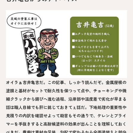
オイラぁ吉井亀吉だ。この記事、しっかり読んだぞ。金属屋根の
塗膜と基材がセットで耐久性を保つって点や、チョーキングや微
細クラックから錆びへ進む過程、沿岸部や温度差で劣化が早まる
話は職人目線でも肝に銘じておきてぇ話だ。下地処理の重要性や
見積りの内訳を確認せよって助言もその通りで、ケレンとプライ
マーを手抜きすると高耐候塗料の効果が出んことを理解しておく
べきだ。費用は素材や足場、勾配で変わるから全面塗替えと部分