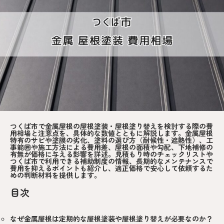
つくば市で金属屋根の屋根塗装・屋根塗り替えを検討する際の費
用相場と注意点を、具体的な数値とともに解説します。金属屋根
特有のサビや塗膜の劣化、塗料の選び方（耐候性・遮熱性）、工
事範囲や施工方法による費用差、屋根の面積や勾配、下地補修の
有無が価格に与える影響を詳述。見積もり時のチェックリストや
つくば市で利用できる補助制度の情報、長期的なメンテナンスで
費用を抑えるポイントも紹介し、適正価格で安心して依頼するた
めの判断材料を提供します。
目次
なぜ金属屋根は定期的な屋根塗装や屋根塗り替えが必要なのか？