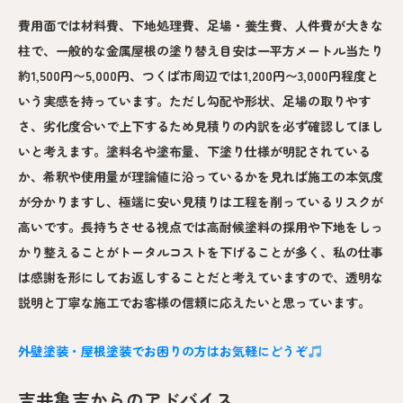
費用面では材料費、下地処理費、足場・養生費、人件費が大きな
柱で、一般的な金属屋根の塗り替え目安は一平方メートル当たり
約1,500円〜5,000円、つくば市周辺では1,200円〜3,000円程度と
いう実感を持っています。ただし勾配や形状、足場の取りやす
さ、劣化度合いで上下するため見積りの内訳を必ず確認してほし
いと考えます。塗料名や塗布量、下塗り仕様が明記されている
か、希釈や使用量が理論値に沿っているかを見れば施工の本気度
が分かりますし、極端に安い見積りは工程を削っているリスクが
高いです。長持ちさせる視点では高耐候塗料の採用や下地をしっ
かり整えることがトータルコストを下げることが多く、私の仕事
は感謝を形にしてお返しすることだと考えていますので、透明な
説明と丁寧な施工でお客様の信頼に応えたいと思っています。
外壁塗装・屋根塗装でお困りの方はお気軽にどうぞ
吉井亀吉からのアドバイス