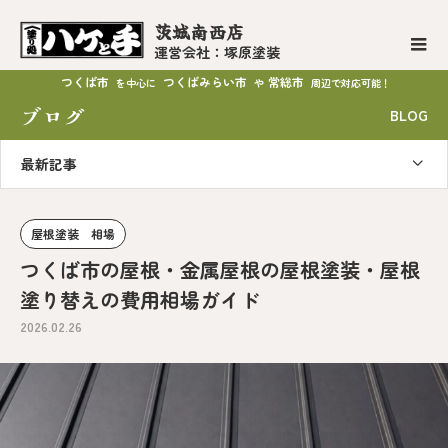
茨城南西店
運営会社：塚原塗装
つくば市
つくばみらい市
常総市
を中心に
や
周辺で対応可能！
ブログ
BLOG
最新記事
屋根塗装 相場
つくば市の屋根・金属屋根の屋根塗装・屋根
塗り替えの費用相場ガイド
2026.02.26