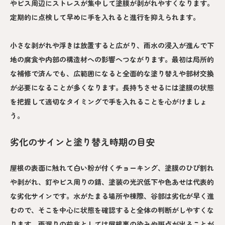
やビス周辺にストレスが集中して塗膜が剥がれやすくなります。
定期的に点検して早めに手を入れると進行を抑えられます。
小さな剥がれや浮きは放置すると広がり、雨水の浸入が進んで下
地の腐食や内部の構造材への影響へつながります。最初は局所的
な補修で済んでも、広範囲になると全面的な塗り替えや部材交換
が必要になることが多くなります。長持ちさせるには塗膜の状態
を把握して適切なタイミングで手を入れることを心がけましょ
う。
劣化のサインと塗り替え時期の目安
屋根の表面に触れて白い粉が付くチョーキング、塗膜のひび割れ
や剥がれ、釘やビス周りの錆、塗装の光沢低下や色あせは代表的
な劣化サインです。水がたまる場所や棟際、谷部は劣化が早く進
むので、そこを中心に状態を確認すると全体の判断がしやすくな
ります。雨漏りの前兆としては屋根裏の染みや斑点が出ることが