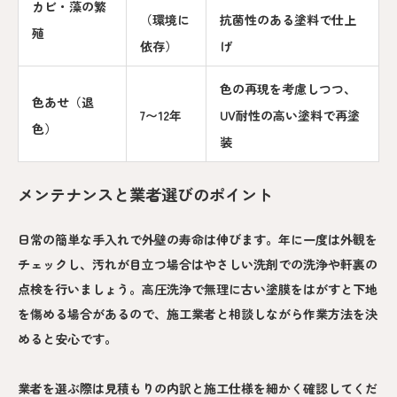
カビ・藻の繁
（環境に
抗菌性のある塗料で仕上
殖
依存）
げ
色の再現を考慮しつつ、
色あせ（退
7〜12年
UV耐性の高い塗料で再塗
色）
装
メンテナンスと業者選びのポイント
日常の簡単な手入れで外壁の寿命は伸びます。年に一度は外観を
チェックし、汚れが目立つ場合はやさしい洗剤での洗浄や軒裏の
点検を行いましょう。高圧洗浄で無理に古い塗膜をはがすと下地
を傷める場合があるので、施工業者と相談しながら作業方法を決
めると安心です。
業者を選ぶ際は見積もりの内訳と施工仕様を細かく確認してくだ