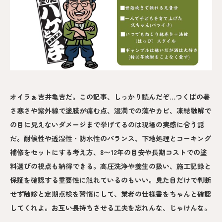
オイラぁ吉井亀吉だ。この記事、しっかり読んだぞ…つくばの暑
さ寒さや紫外線で塗膜が痛む点、湿潤での藻やカビ、凍結融解で
の目に見えないダメージまで挙げてるのは現場の実感に合う話
だ。耐候性や透湿性・防水性のバランス、下地処理とコーキング
補修をセットにする考え方、8〜12年の目安や長期コストでの塗
料選びの視点も納得できる。高圧洗浄や養生の扱い、施工記録と
保証を確認する重要性に触れているのもいい。見た目だけで判断
せず触診と定期点検を習慣にして、業者の仕様書をちゃんと確認
してくれよ。お互い長持ちさせる工夫を忘れんな、じゃけんな。