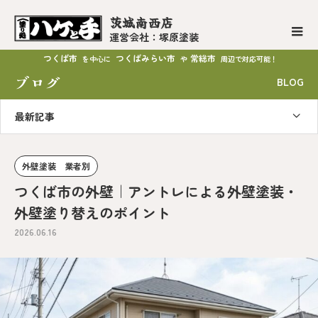
茨城南西店
運営会社：塚原塗装
つくば市
つくばみらい市
常総市
を中心に
や
周辺で対応可能！
ブログ
BLOG
最新記事
外壁塗装 業者別
つくば市の外壁｜アントレによる外壁塗装・
外壁塗り替えのポイント
2026.06.16