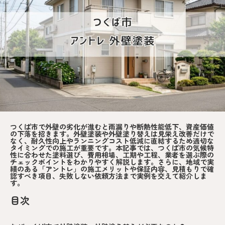
つくば市で外壁の劣化が進むと雨漏りや断熱性能低下、資産価値
の下落を招きます。外壁塗装や外壁塗り替えは見栄え改善だけで
なく、耐久性向上やランニングコスト低減に直結するため適切な
タイミングでの施工が重要です。本記事では、つくば市の気候特
性に合わせた塗料選び、費用相場、工期や工程、業者を選ぶ際の
チェックポイントをわかりやすく解説します。さらに、地域で実
績のある「アントレ」の施工メリットや保証内容、見積もりで確
認すべき項目、失敗しない依頼方法まで実例を交えて紹介しま
す。
目次