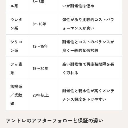
5〜8年
ル系
いが耐候性は低め
ウレタ
弾性があり比較的コストパフ
8〜10年
ン系
ォーマンスが良い
シリコ
耐候性とコストのバランスが
12〜15年
ン系
良く一般的な選択肢
フッ素
高い耐候性で再塗装間隔を長
15〜20年
系
く取れる
無機系
耐候性と親水性が高くメンテ
／光触
20年以上
ナンス頻度を下げやすい
媒
アントレのアフターフォローと保証の違い