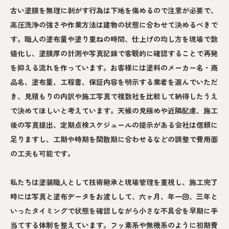
古い塗膜を無理に剥がす行為は下地を傷めるので注意が必要で、
高圧洗浄の強さや作業方法は建物の状態に合わせて決めるべきで
す。職人の塗布量や塗り重ねの時間、仕上げの均し方を現場で数
値化し、塗膜厚の計測や写真記録で客観的に確認することで再発
を抑える流れを作っています。お客様には塗料のメーカー名・商
品名、塗布量、工程書、保証内容を明示する業者を選んでいただ
き、見積もりの内訳や施工写真で複数社を比較して納得したうえ
で決めてほしいと考えています。天候の見極めや近隣配慮、施工
後の写真提出、定期点検スケジュールの提示がある会社は信頼に
足りますし、工期や時期を閑散期に合わせるなどの調整で費用面
の工夫も可能です。
私たちは塗装職人として技術継承と現場管理を重視し、施工完了
時には写真と塗布データをお渡しして、六ヶ月、年一回、三年と
いったタイミングで状態を確認しながら小さな不具合を早期に手
当てする体制を整えています。フッ素系や無機系のように初期費