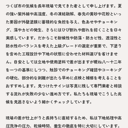
つくば市の気候を長年現場で見てきた者として申し上げます。夏
の強い紫外線や高湿度、冬の凍結融解、春先の黄砂や花粉といっ
た要因が外壁塗膜に蓄積的な負担を与え、色あせやチョーキン
グ、藻やカビの発生、さらにはひび割れや膨れを招くことを日々
実感しています。だからこそ耐候性や防藻・防カビ性、透湿性と
防水性のバランスを考えた上級グレードの選定が重要で、下塗り
を含めた工程設計や下地の状態に合わせた材料選びを省けませ
ん。目安としては立地や使用塗料で差が出ますが概ね八〜十二年
を一つの基準にしつつ、触診でのチョーキング確認やコーキング
の硬化、部分的な剥離が出たら早めに点検と補修を考えることを
おすすめします。見つけたサインは写真に残して専門業者と相談
する流れが失敗の少ない進め方です。私たちも現場でこうした兆
候を見逃さないよう細かくチェックしています。
現場の差が仕上がりと長持ちに直結するため、私は下地処理や高
圧洗浄の圧力、乾燥時間、養生の徹底を特に大切にしています。