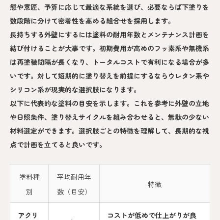
態や意匠、予算に応じて最適な系統を選び、必要ならば下塗りを
数段階に分けて密着性を高める組合せを採用します。
長持ちする外壁にするには塗料の耐用年数とメンテナンス計画を
結び付けることが大事です。初期費用が高めのフッ素系や無機系
は再塗装間隔が長くなり、トータルコストで有利になる場合が多
いです。対して短期的に塗り替えを前提にするならウレタン系や
シリコン系が現実的な選択肢になります。
以下に代表的な塗料の目安を示します。これを参考に外壁の立地
や日照条件、塗り替えサイクルを組み合わせると、無駄の少ない
材料選定ができます。選択肢ごとの特徴を理解して、長期的な視
点で計画を立てると良いです。
塗料種
平均耐用年
特徴
別
数（目安）
アクリ
コストが低めで仕上がりが良