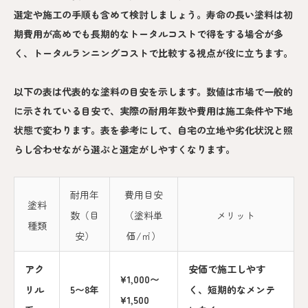
選定や施工の手順も含めて検討しましょう。寿命の長い塗料は初
期費用が高めでも長期的なトータルコストで得をする場合が多
く、トータルランニングコストで比較する視点が役に立ちます。
以下の表は代表的な塗料の目安を示します。数値は市場で一般的
に示されている目安で、実際の耐用年数や費用は施工条件や下地
状態で変わります。表を参考にして、自宅の立地や劣化状況と照
らし合わせながら選ぶと選定がしやすくなります。
耐用年
費用目安
塗料
数（目
（塗料単
メリット
種類
安）
価/㎡）
アク
安価で施工しやす
¥1,000〜
リル
5〜8年
く、短期的なメンテ
¥1,500