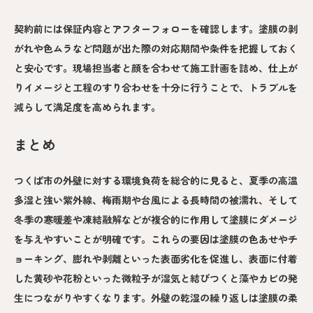
契約前には保証内容とアフターフォローを確認します。塗膜の剥
がれや色ムラなど問題が出た際の対応期間や条件を把握しておく
と安心です。現場担当者と顔を合わせて施工計画を詰め、仕上が
りイメージと工程のすり合わせを十分に行うことで、トラブルを
減らして満足度を高められます。
まとめ
つくば市の外壁に対する環境負荷を総合的に見ると、夏季の高温
多湿と強い紫外線、梅雨期や台風による長時間の被濡れ、そして
冬季の寒暖差や凍結融解などが複合的に作用して塗膜にダメージ
を与えやすいことが明確です。これらの要因は塗膜の色あせやチ
ョーキング、膨れや剥離といった表面劣化を促進し、表面に付着
した黄砂や花粉といった微粒子が湿気と結びつくと藻やカビの発
生につながりやすくなります。外壁の乾湿の繰り返しは塗膜の柔