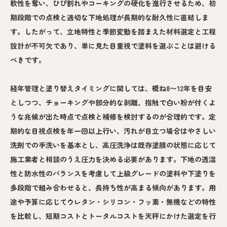
軟性を奪い、ひび割れやコーキングの硬化を進行させるため、初
期段階での点検と適切な下地処理が長期的な耐久性に直結しま
す。したがって、立地特性と季節変動を踏まえた材料選定と工程
設計が不可欠であり、単に見た目重視で塗料を選ぶことは避ける
べきです。
経年管理と塗り替えタイミングに関しては、概ね8〜12年を目安
としつつ、チョーキングや部分的な剥離、指触で白い粉が付くよ
うな兆候が出た時点で点検と補修を検討するのが合理的です。定
期的な目視点検を年一回以上行い、汚れが目立つ場合はやさしい
洗剤での手洗いを基本とし、高圧洗浄は既存塗膜の状態に応じて
施工業者と相談のうえ圧力を決める必要があります。下地の透湿
性と防水性のバランスを考慮して上級グレードの塗料や下塗りを
多段階で組み合わせると、長持ち性が高まる傾向があります。用
途や予算に応じてウレタン・シリコン・フッ素・無機などの特性
を比較し、短期コストとトータルコストを天秤にかけた選定を行