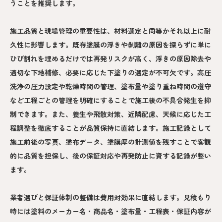
うことを推奨します。
施工品質と現場管理の重要性は、材料選定と同等かそれ以上に耐
久性に影響します。既存塗膜の浮きや剥離の原因を探らずに単に
ひび割れを埋めるだけでは再発リスクが高く、浮きの原因除去や
適切な下地補修、必要に応じた下塗りの選定が不可欠です。高圧
洗浄の圧力設定や乾燥時間の管理、塗布量や塗り重ね時間の遵守
など工程ごとの管理を明確にすることで施工後の不具合発生を抑
制できます。また、養生や飛散対策、近隣配慮、天候に応じた工
程調整を徹底することが品質保持に直結します。施工記録として
施工前後の写真、塗布データ、塗膜厚の計測値を残すことで客観
的に品質を担保し、後の保証対応や再発防止に資する記録が整い
ます。
業者選びと保証体制の整備は費用対効果に直結します。見積もり
時には塗料のメーカー名・商品名・塗布量・工程表・保証内容が