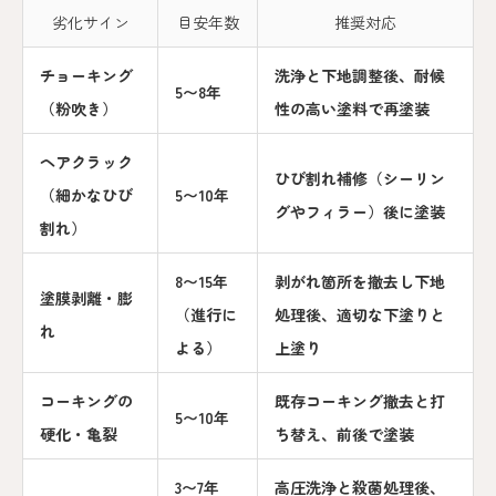
劣化サイン
目安年数
推奨対応
チョーキング
洗浄と下地調整後、耐候
5〜8年
（粉吹き）
性の高い塗料で再塗装
ヘアクラック
ひび割れ補修（シーリン
（細かなひび
5〜10年
グやフィラー）後に塗装
割れ）
8〜15年
剥がれ箇所を撤去し下地
塗膜剥離・膨
（進行に
処理後、適切な下塗りと
れ
よる）
上塗り
コーキングの
既存コーキング撤去と打
5〜10年
硬化・亀裂
ち替え、前後で塗装
3〜7年
高圧洗浄と殺菌処理後、