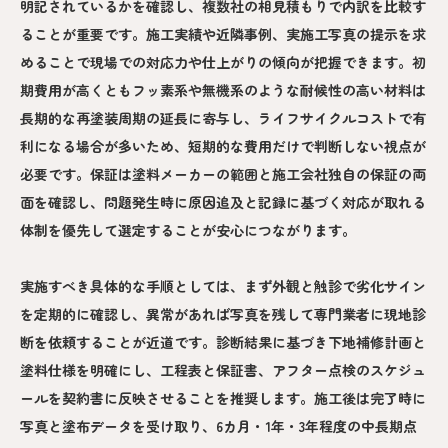
明記されているかを確認し、複数社の相見積もりで内訳を比較す
ることが重要です。施工実績や近隣事例、実施工写真の提示を求
めることで現場での対応力や仕上がりの傾向が把握できます。初
期費用が高くともフッ素系や無機系のような耐候性の高い材料は
長期的な再塗装周期の延長に寄与し、ライフサイクルコストで有
利になる場合が多いため、短期的な費用だけで判断しない視点が
必要です。保証は塗料メーカーの範囲と施工会社独自の保証の両
面を確認し、問題発生時に原因追及と記録に基づく対応が取れる
体制を優先して選定することが安心につながります。
実施すべき具体的な手順としては、まず外観と触診で劣化サイン
を定期的に確認し、異常があれば写真を残して専門業者に現地診
断を依頼することが近道です。診断結果に基づき下地補修計画と
塗料仕様を明確にし、工程表と保証書、アフター点検のスケジュ
ールを契約書に反映させることを推奨します。施工後は完了時に
写真と塗布データを受け取り、6カ月・1年・3年程度の中長期点