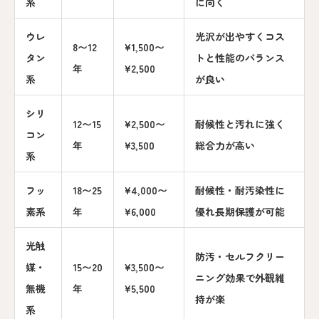
系
に向く
ウレ
光沢が出やすくコス
8〜12
¥1,500〜
タン
トと性能のバランス
年
¥2,500
系
が良い
シリ
12〜15
¥2,500〜
耐候性と汚れに強く
コン
年
¥3,500
総合力が高い
系
フッ
18〜25
¥4,000〜
耐候性・耐汚染性に
素系
年
¥6,000
優れ長期保護が可能
光触
防汚・セルフクリー
媒・
15〜20
¥3,500〜
ニング効果で外観維
無機
年
¥5,500
持が楽
系