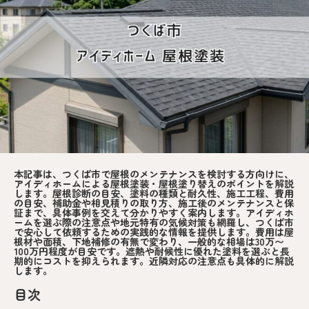
本記事は、つくば市で屋根のメンテナンスを検討する方向けに、
アイディホームによる屋根塗装・屋根塗り替えのポイントを解説
します。屋根診断の目安、塗料の種類と耐久性、施工工程、費用
の目安、補助金や相見積りの取り方、施工後のメンテナンスと保
証まで、具体事例を交えて分かりやすく案内します。アイディホ
ームを選ぶ際の注意点や地元特有の気候対策も網羅し、つくば市
で安心して依頼するための実践的な情報を提供します。費用は屋
根材や面積、下地補修の有無で変わり、一般的な相場は30万〜
100万円程度が目安です。遮熱や耐候性に優れた塗料を選ぶと長
期的にコストを抑えられます。近隣対応の注意点も具体的に解説
します。
目次