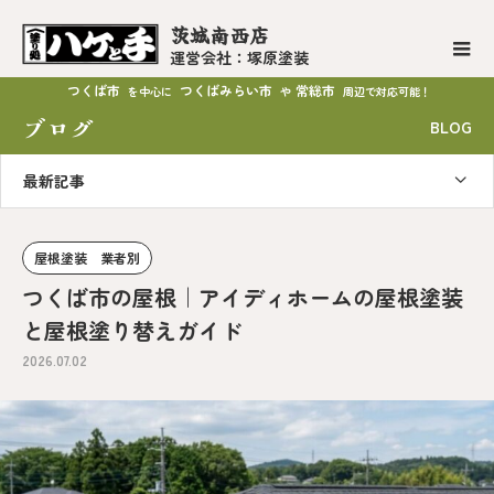
茨城南西店
運営会社：塚原塗装
つくば市
つくばみらい市
常総市
を中心に
や
周辺で対応可能！
ブログ
BLOG
最新記事
屋根塗装 業者別
つくば市の屋根｜アイディホームの屋根塗装
と屋根塗り替えガイド
2026.07.02