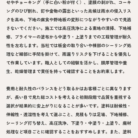
せやチョーキング（手に白い粉が付く）、塗膜の剥がれ、コーキ
ングのひび割れ、釘や金物の露出といった兆候は雨水の侵入リス
クを高め、下地の腐食や野地板の変形につながりやすいので見逃
さないでください。施工では高圧洗浄による素地の清掃、下地補
修、プライマーの塗布から中塗り・上塗りまでの工程管理が耐久
性を左右します。当社では板金の取り合いや棟部のシーリング処
理など細部に手間を掛けて、雨漏りリスクを下げることを優先し
て作業しています。職人としての経験を活かし、膜厚管理や養
生、乾燥管理まで責任を持って確認することをお約束します。
費用と耐久性のバランスをどう取るかはお客様ごとに異なります
が、長い目で見た総コストを考えると初期段階で品質を重視する
選択が結果的に安上がりになることが多いです。塗料は耐候性・
伸縮性・透湿性を考えて選ぶこと、見積もりは足場、下地補修、
シーリング打ち替え、高圧洗浄、下塗り・中塗り・上塗り、廃材
処理など項目ごとに確認することをおすすめします。また、塗料