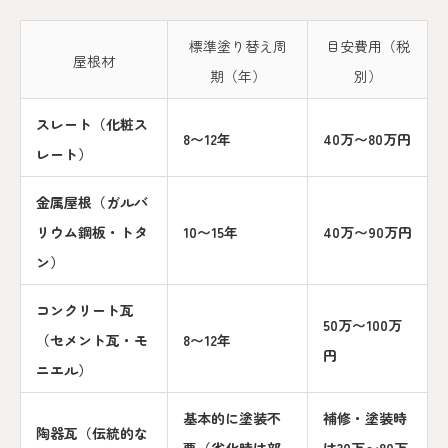
標準塗り替え周
目安費用（税
屋根材
期（年）
別）
スレート（化粧ス
8〜12年
40万〜80万円
レート）
金属屋根（ガルバ
リウム鋼板・トタ
10〜15年
40万〜90万円
ン）
コンクリート瓦
50万〜100万
（セメント瓦・モ
8〜12年
円
ニエル）
基本的に塗装不
補修・塗装時
陶器瓦（伝統的な