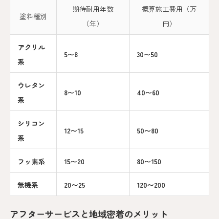
期待耐用年数
概算施工費用（万
塗料種別
（年）
円）
アクリル
5〜8
30〜50
系
ウレタン
8〜10
40〜60
系
シリコン
12〜15
50〜80
系
フッ素系
15〜20
80〜150
無機系
20〜25
120〜200
アフターサービスと地域密着のメリット