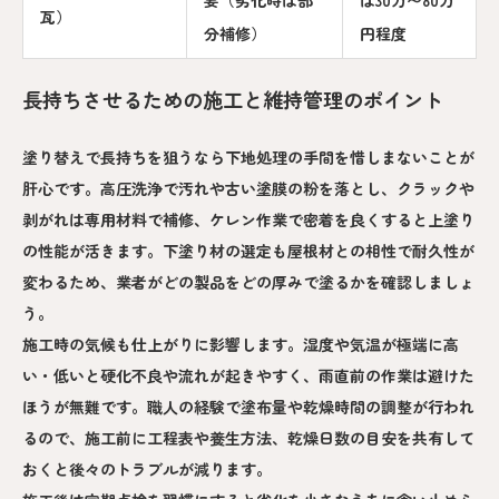
要（劣化時は部
は30万〜80万
瓦）
分補修）
円程度
長持ちさせるための施工と維持管理のポイント
塗り替えで長持ちを狙うなら下地処理の手間を惜しまないことが
肝心です。高圧洗浄で汚れや古い塗膜の粉を落とし、クラックや
剥がれは専用材料で補修、ケレン作業で密着を良くすると上塗り
の性能が活きます。下塗り材の選定も屋根材との相性で耐久性が
変わるため、業者がどの製品をどの厚みで塗るかを確認しましょ
う。
施工時の気候も仕上がりに影響します。湿度や気温が極端に高
い・低いと硬化不良や流れが起きやすく、雨直前の作業は避けた
ほうが無難です。職人の経験で塗布量や乾燥時間の調整が行われ
るので、施工前に工程表や養生方法、乾燥日数の目安を共有して
おくと後々のトラブルが減ります。