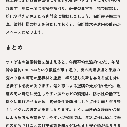
施工後は定期点検を習慣にすると劣化を小さなうちに食い止めら
れます。年に一度は雨樋や棟回り、軒先の異常を目視で確認し、
粉化や浮きが見えたら専門家に相談しましょう。保証書や施工写
真、塗料仕様の控えを保管しておくと、保証請求や次回の計画が
スムーズになります。
まとめ
つくば市の気候特性を踏まえると、年間平均気温約14.5℃、年間
降水量約1,300mmという数値が示す通り、夏の高温多湿と季節の
変わり目の降雨が屋根材と塗膜に繰り返し負荷を与える点を常に
意識する必要があります。紫外線による塗膜の光劣化や粉化、湿
度の高い時期に発生しやすい藻やカビの繁殖は、防水性の低下を
徐々に進行させるため、気候条件を前提にした点検計画と塗り替
えサイクルの設定が重要になります。とくに局所的な降雨や台風
による急激な負荷を受けやすい屋根面では、年次点検に加えて季
節の変わり目ごとの目視確認を組み合わせると安心感が高まりま