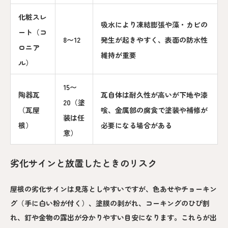
化粧スレ
吸水により凍結膨張や藻・カビの
ート（コ
8〜12
発生が起きやすく、表面の防水性
ロニア
維持が重要
ル）
15〜
陶器瓦
瓦自体は耐久性が高いが下地や漆
20（塗
（瓦屋
喰、金属部の腐食で塗装や補修が
装は任
根）
必要になる場合がある
意）
劣化サインと放置したときのリスク
屋根の劣化サインは見落としやすいですが、色あせやチョーキン
グ（手に白い粉が付く）、塗膜の剥がれ、コーキングのひび割
れ、釘や金物の露出が分かりやすい目安になります。これらが出